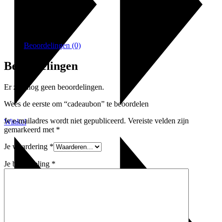
Beoordelingen (0)
Beoordelingen
Er zijn nog geen beoordelingen.
Wees de eerste om “cadeaubon” te beoordelen
Je e-mailadres wordt niet gepubliceerd.
Vereiste velden zijn
Winkel
gemarkeerd met
*
Je waardering
*
Je beoordeling
*