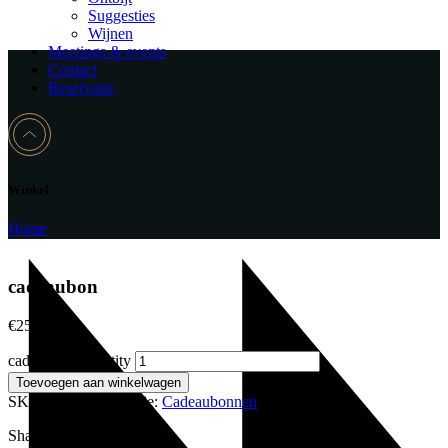
Suggesties
Wijnen
Meetings & events
Contact
Reservatie
Winkel
Home
cadeaubon
€
25,00
cadeaubon quantity
Toevoegen aan winkelwagen
SKU:
00125
Categorie:
Cadeaubonnen
Share: