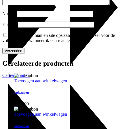
Naam
*
E-mail
*
Mijn naam, e-mail en site opslaan in deze browser voor de
volgende keer wanneer ik een reactie plaats.
Gerelateerde producten
Cadeaubonnen
Toevoegen aan winkelwagen
cadeaubon
€
150,00
Toevoegen aan winkelwagen
cadeaubon